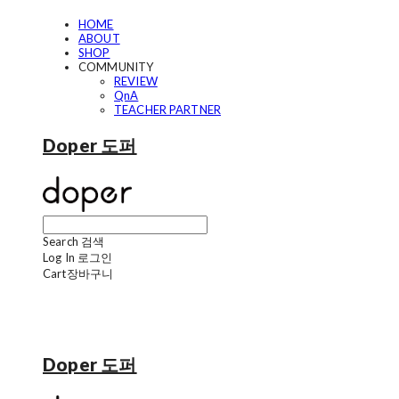
HOME
ABOUT
SHOP
COMMUNITY
REVIEW
QnA
TEACHER PARTNER
Doper 도퍼
Search
검색
Log In
로그인
Cart
장바구니
Doper 도퍼