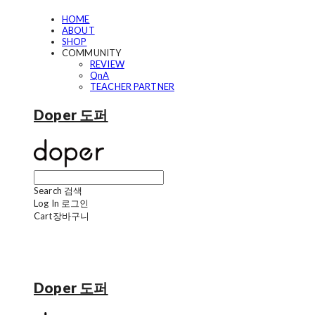
HOME
ABOUT
SHOP
COMMUNITY
REVIEW
QnA
TEACHER PARTNER
Doper 도퍼
Search
검색
Log In
로그인
Cart
장바구니
Doper 도퍼