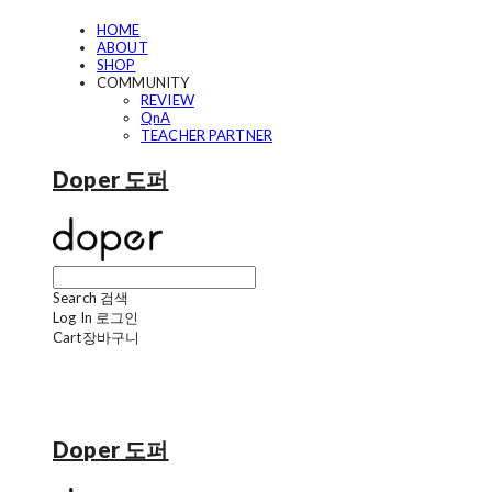
HOME
ABOUT
SHOP
COMMUNITY
REVIEW
QnA
TEACHER PARTNER
Doper 도퍼
Search
검색
Log In
로그인
Cart
장바구니
Doper 도퍼