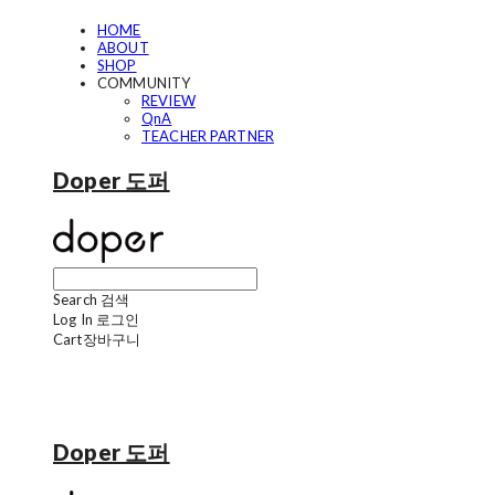
HOME
ABOUT
SHOP
COMMUNITY
REVIEW
QnA
TEACHER PARTNER
Doper 도퍼
Search
검색
Log In
로그인
Cart
장바구니
Doper 도퍼