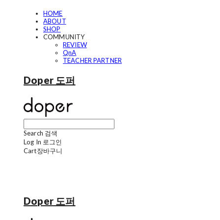
HOME
ABOUT
SHOP
COMMUNITY
REVIEW
QnA
TEACHER PARTNER
Doper 도퍼
Search
검색
Log In
로그인
Cart
장바구니
Doper 도퍼