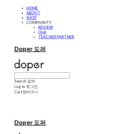
HOME
ABOUT
SHOP
COMMUNITY
REVIEW
QnA
TEACHER PARTNER
Doper 도퍼
Search
검색
Log In
로그인
Cart
장바구니
Doper 도퍼