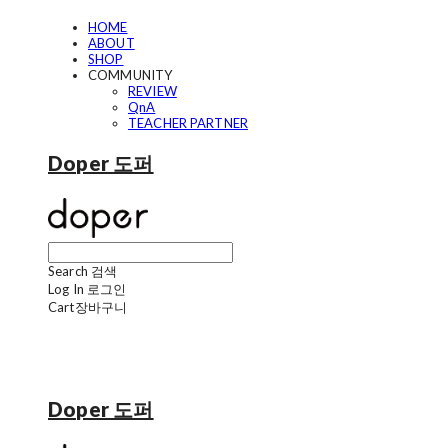
HOME
ABOUT
SHOP
COMMUNITY
REVIEW
QnA
TEACHER PARTNER
Doper 도퍼
Search
검색
Log In
로그인
Cart
장바구니
Doper 도퍼