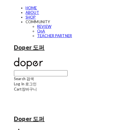
HOME
ABOUT
SHOP
COMMUNITY
REVIEW
QnA
TEACHER PARTNER
Doper 도퍼
Search
검색
Log In
로그인
Cart
장바구니
Doper 도퍼