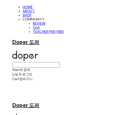
HOME
ABOUT
SHOP
COMMUNITY
REVIEW
QnA
TEACHER PARTNER
Doper 도퍼
Search
검색
Log In
로그인
Cart
장바구니
Doper 도퍼