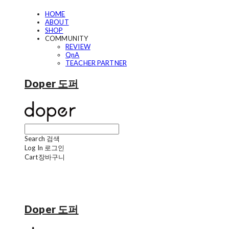
HOME
ABOUT
SHOP
COMMUNITY
REVIEW
QnA
TEACHER PARTNER
Doper 도퍼
Search
검색
Log In
로그인
Cart
장바구니
Doper 도퍼