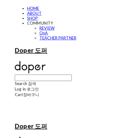
HOME
ABOUT
SHOP
COMMUNITY
REVIEW
QnA
TEACHER PARTNER
Doper 도퍼
Search
검색
Log In
로그인
Cart
장바구니
Doper 도퍼