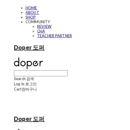
HOME
ABOUT
SHOP
COMMUNITY
REVIEW
QnA
TEACHER PARTNER
Doper 도퍼
Search
검색
Log In
로그인
Cart
장바구니
Doper 도퍼