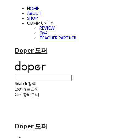
HOME
ABOUT
SHOP
COMMUNITY
REVIEW
QnA
TEACHER PARTNER
Doper 도퍼
Search
검색
Log In
로그인
Cart
장바구니
Doper 도퍼