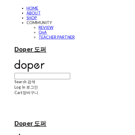
HOME
ABOUT
SHOP
COMMUNITY
REVIEW
QnA
TEACHER PARTNER
Doper 도퍼
Search
검색
Log In
로그인
Cart
장바구니
Doper 도퍼