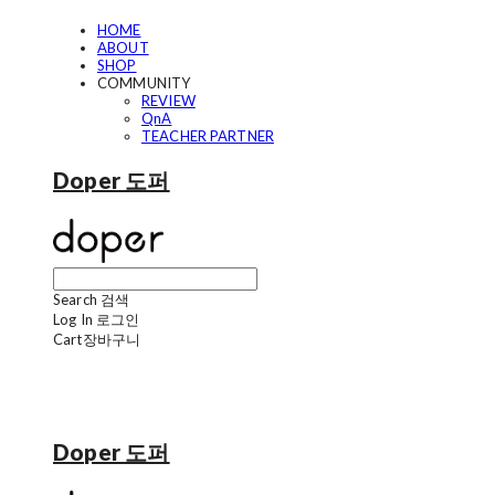
HOME
ABOUT
SHOP
COMMUNITY
REVIEW
QnA
TEACHER PARTNER
Doper 도퍼
Search
검색
Log In
로그인
Cart
장바구니
Doper 도퍼