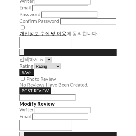
Writer
Email
Password
Confirm Password
개인정보 수집 및 이용
에 동의합니다.
선택하세요
Rating
SAVE
Photo Review
No Reviews Have Been Created.
POST REVIEW
Modify Review
Writer
Email