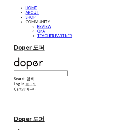
HOME
ABOUT
SHOP
COMMUNITY
REVIEW
QnA
TEACHER PARTNER
Doper 도퍼
Search
검색
Log In
로그인
Cart
장바구니
Doper 도퍼