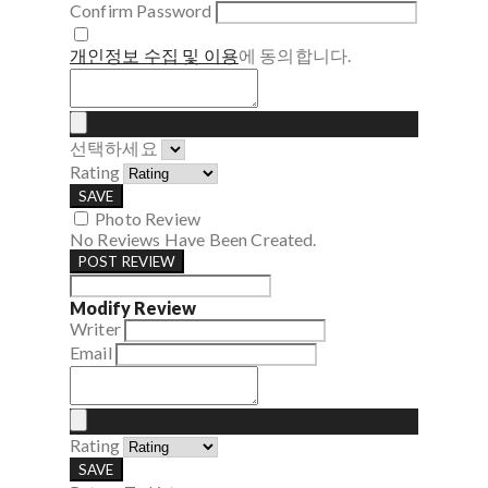
Confirm Password
개인정보 수집 및 이용
에 동의합니다.
선택하세요
Rating
SAVE
Photo Review
No Reviews Have Been Created.
POST REVIEW
Modify Review
Writer
Email
Rating
SAVE