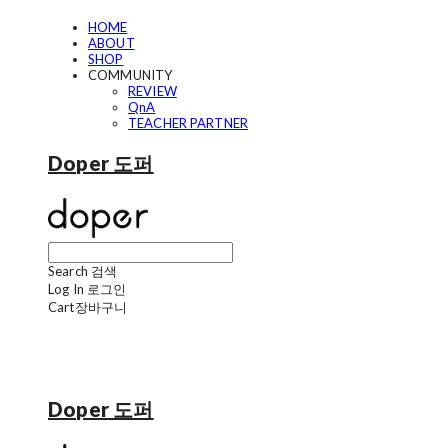
HOME
ABOUT
SHOP
COMMUNITY
REVIEW
QnA
TEACHER PARTNER
Doper 도퍼
Search
검색
Log In
로그인
Cart
장바구니
Doper 도퍼