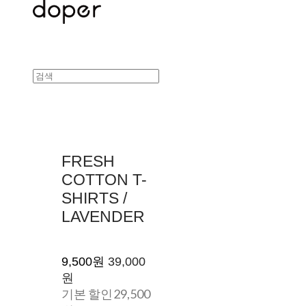
FRESH
COTTON T-
SHIRTS /
LAVENDER
9,500원
39,000
원
기본 할인
29,500