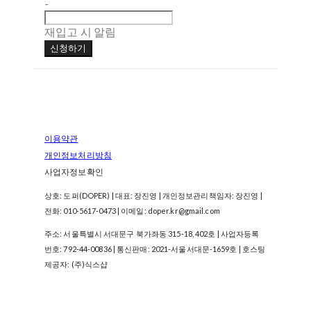
-
재입고 시 알림
신청하기
이용약관
개인정보처리방침
사업자정보확인
상호: 도퍼(DOPER) | 대표: 장진영 | 개인정보관리책임자: 장진영 |
전화: 010-5617-0473 | 이메일: doper.kr@gmail.com
주소: 서울특별시 서대문구 북가좌동 315-18, 402호 | 사업자등록
번호:
792-44-00836
| 통신판매:
2021-서울서대문-1659호
| 호스팅
제공자: (주)식스샵