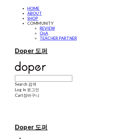
HOME
ABOUT
SHOP
COMMUNITY
REVIEW
QnA
TEACHER PARTNER
Doper 도퍼
Search
검색
Log In
로그인
Cart
장바구니
Doper 도퍼