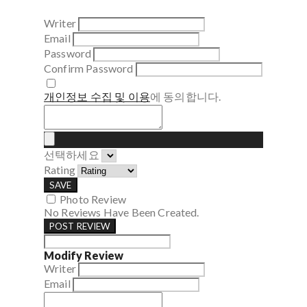
Writer
Email
Password
Confirm Password
개인정보 수집 및 이용
에 동의합니다.
선택하세요
Rating
SAVE
Photo Review
No Reviews Have Been Created.
POST REVIEW
Modify Review
Writer
Email