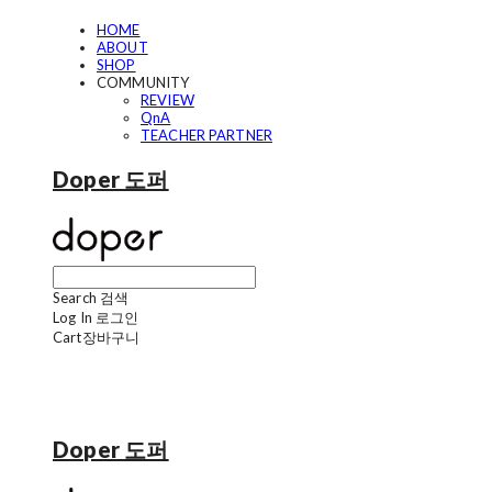
HOME
ABOUT
SHOP
COMMUNITY
REVIEW
QnA
TEACHER PARTNER
Doper 도퍼
Search
검색
Log In
로그인
Cart
장바구니
Doper 도퍼